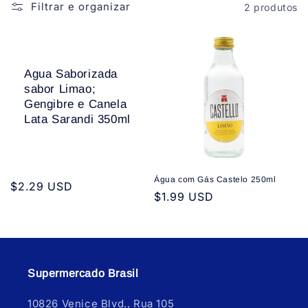
Filtrar e organizar
2 produtos
Agua Saborizada
sabor Limao;
Gengibre e Canela
Lata Sarandi 350ml
Água com Gás Castelo 250ml
Preço
$2.29 USD
Preço
$1.99 USD
normal
normal
Supermercado Brasil
10826 Venice Blvd., Rua 105